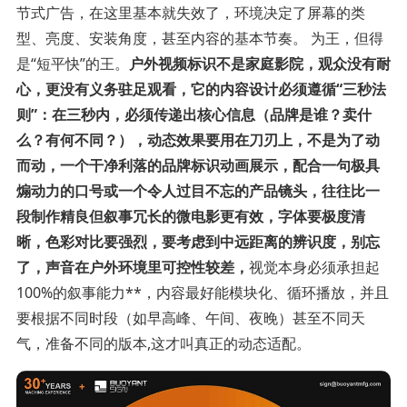
节式广告，在这里基本就失效了，环境决定了屏幕的类
型、亮度、安装角度，甚至内容的基本节奏。 为王，但得
是“短平快”的王。
户外视频标识不是家庭影院，观众没有耐
心，更没有义务驻足观看，它的内容设计必须遵循“三秒法
则”：在三秒内，必须传递出核心信息（品牌是谁？卖什
么？有何不同？），动态效果要用在刀刃上，不是为了动
而动，一个干净利落的品牌标识动画展示，配合一句极具
煽动力的口号或一个令人过目不忘的产品镜头，往往比一
段制作精良但叙事冗长的微电影更有效，字体要极度清
晰，色彩对比要强烈，要考虑到中远距离的辨识度，别忘
了，声音在户外环境里可控性较差，
视觉本身必须承担起
100%的叙事能力**，内容最好能模块化、循环播放，并且
要根据不同时段（如早高峰、午间、夜晚）甚至不同天
气，准备不同的版本,这才叫真正的动态适配。