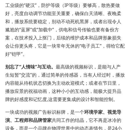
工业级的“硬汉”，防护等级（IP等级）要够高，散热要做
好，亮度自动调节功能至关重要，确保白天清晰、夜晚柔
和，播放系统要稳定，别动不动死机黑屏，或者出现令人
尴尬的“蓝屏”或“加载中”，供电和信号传输也要有备份方
案，在技术投入上抠门，后续的维护成本和品牌形象损失
会让你更头疼，它是一块常年无休的“电子员工”，得给它配
好“铠甲”。
别忘了“人情味”与互动。
最高级的视频标识，是能与人产
生短暂“交流”的，通过简单的传感器，当有人经过时，播放
内容能从待机状态切换为主动欢迎模式；或者在节日里，
播放应景的祝福动画，这种小小的互动感，能极大提升品
牌的好感度和记忆度,这需要更集成的设计和智能控制。
一块成功的视频广告标识标牌，是一个
环境学家、视觉导
演、工程师和品牌管家
共同工作的结晶，它不再是冰冷的
设备，而是一个品牌在物理世界中的动态表情包，是24小