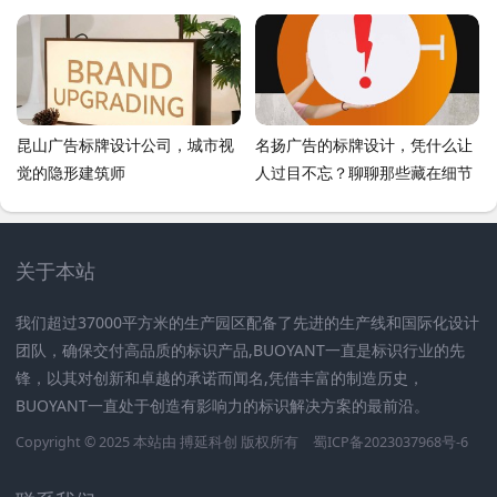
昆山广告标牌设计公司，城市视
名扬广告的标牌设计，凭什么让
觉的隐形建筑师
人过目不忘？聊聊那些藏在细节
里的门道
关于本站
我们超过37000平方米的生产园区配备了先进的生产线和国际化设计
团队，确保交付高品质的标识产品,BUOYANT一直是标识行业的先
锋，以其对创新和卓越的承诺而闻名,凭借丰富的制造历史，
BUOYANT一直处于创造有影响力的标识解决方案的最前沿。
Copyright © 2025 本站由
搏延科创
版权所有
蜀ICP备2023037968号-6