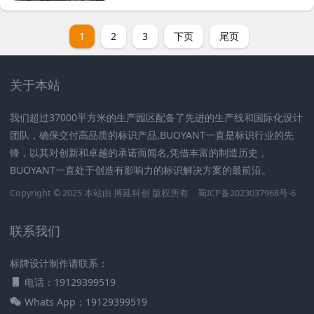
1
2
3
下页
尾页
关于本站
我们超过37000平方米的生产园区配备了先进的生产线和国际化设计
团队，确保交付高品质的标识产品,BUOYANT一直是标识行业的先
锋，以其对创新和卓越的承诺而闻名,凭借丰富的制造历史，
BUOYANT一直处于创造有影响力的标识解决方案的最前沿。
Copyright © 2025 本站由
搏延科创
版权所有
蜀ICP备2023037968号-6
联系我们
标牌设计制作请联系：
电话：19129399519
Whats App：19129399519