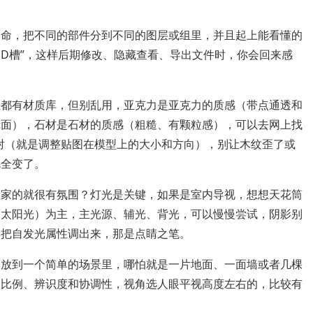
的命，把不同的部件分到不同的图层或组里，并且起上能看懂的
LED槽”，这样后期修改、隐藏查看、导出文件时，你会回来感
里都有材质库，但别乱用，亚克力是亚克力的质感（带点通透和
镜面），石材是石材的质感（粗糙、有颗粒感），可以去网上找
射（就是调整贴图在模型上的大小和方向），别让木纹歪了或
就全变了。
人家的就很有氛围？灯光是关键，如果是室内导视，想想天花筒
（太阳光）为主，主光源、辅光、背光，可以慢慢尝试，阴影别
得把自发光属性调出来，那是点睛之笔。
它放到一个简单的场景里，哪怕就是一片地面、一面墙或者几棵
的比例、辨识度和协调性，视角选人眼平视高度左右的，比较有