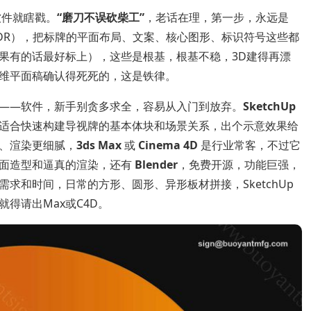
软件就瞎戳。
“磨刀不误砍柴工”
，老话在理，第一步，永远是
CDR），把标牌的平面布局、文案、核心图形、标识符号这些都
果有的话最好标上），这些是根基，根基不稳，3D建得再漂
维平面稿确认得死死的，这是铁律。
”——软件，新手别贪多求全，容易从入门到放弃。
SketchUp
适合快速构建导视牌的基本体块和场景关系，出个示意效果给
、渲染更细腻，
3ds Max
或
Cinema 4D
是行业常客，不过它
曲面造型和逼真的渲染，还有
Blender
，免费开源，功能巨强，
求和时间，日常的方形、圆形、异形板材拼接，SketchUp
得请出Max或C4D。