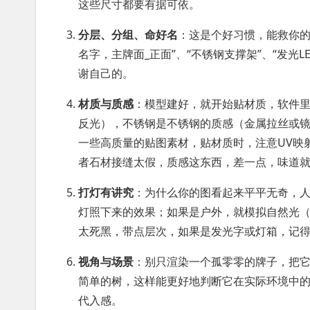
这些尺寸都要有据可依。
分层、分组、命好名
：这是个好习惯，能救你
名字，主牌面_正面”、“不锈钢支撑架”、“发光
谢自己的。
材质与质感
：模型建好，就开始贴材质，软件
反光），不锈钢是不锈钢的质感（金属拉丝或
一些高质量的贴图素材，贴材质时，注意UV映
者石材接缝太假，质感这东西，差一点，味道
打灯有讲究
：为什么你的图看起来平平无奇，
灯照下来的效果；如果是户外，就模拟自然光
太死黑，带点层次，如果是发光字或灯箱，记
视角与场景
：别只渲染一个孤零零的牌子，把
简单的树，这样能更好地判断它在实际环境中
代入感。