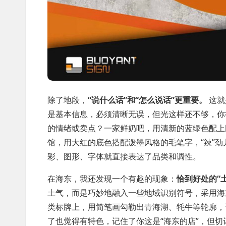
除了地段，
“说什么话”和“怎么说话”更重要。
这就
是基本信息，必须清晰无误，但光这样还不够，你
的情绪或卖点？一家鲜奶吧，用清新的蓝绿色配上
馆，用大红的底色搭配泼墨风格的毛笔字，“辣”劲
彩、图形、字体就直接表达了品类和调性。
在海东，我还发现一个有趣的现象：
恰到好处的“
土气，而是巧妙地融入一些地域识别符号，采用海
类标牌上，用简笔画勾勒出青海湖、牦牛等轮廓，
了也觉得有特色，记住了你这是“海东的店”，但切