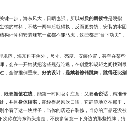
关键一步，海东风大，日晒也强，所以
材质的耐候性
是硬指
生锈的材料，不然一两年后就得换，反而更费钱，安装的牢固
结构计算和安装规范一点都不能马虎，这些都是“台下功夫”，
。
管理规范，海东也不例外，尺寸、亮度、安装位置，甚至在某些
师，会在一开始就把这些规范吃透，在创意和规矩之间找到最
过，全部推倒重来。
好的设计，是戴着镣铐跳舞，跳得还比别
，既要
颜值在线
，能第一时间吸引注意；又要
会说话
，精准传
处，并且
身体结实
，能经得起风吹日晒，它静静地立在那里，
别小看了这一块牌子，当你的店还在装修，当你的产品还没被
，下次你在海东街头走走，不妨多留意一下身边的那些招牌，猜