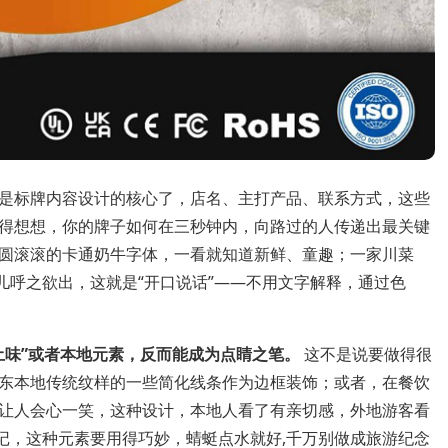
是标牌内容设计的核心了，店名、主打产品、联系方式，这些
得想想，你的牌子如何在三秒钟内，向路过的人传递出最关键
圆滚滚的卡通奶牛字体，一看就知道新鲜、童趣；一家川菜
儿呼之欲出，这就是“开口说话”——不用文字解释，通过色
土味”或者本地元素，反而能成为点睛之笔。
这不是说要做得很
东本地传统纹样的一些简化线条作为边框装饰；或者，在餐饮
让人会心一笑，这种设计，本地人看了有亲切感，外地游客看
记，这种元素要用得巧妙，蜻蜓点水就好,千万别做成旅游纪念