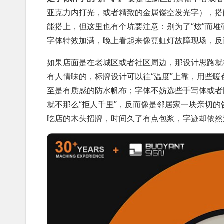
亚克力内打光，或者精致的金属镂空发光字），搭
能搭上，但这里也有个坑要注意：别为了“炫”而
字体特效加满，晚上看起来像霓虹灯故障现场，反
如果店面是在老城区或者社区周边，那设计思路就
有人情味的，标牌设计可以往“温度”上靠，用些
至是有质感的防水帆布；字体不妨选些手写体或者
就不那么“拒人千里”，反而像是邻居家一块亲切
吃店的木头招牌，时间久了有点包浆，字迹却依然