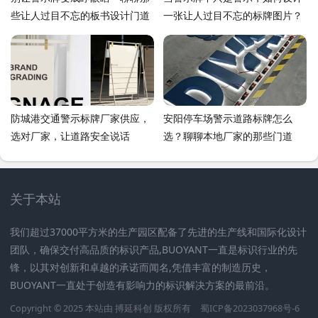
些让人过目不忘的板书设计门道
一张让人过目不忘的标牌图片？
防城港交通警示标牌厂家供应，
安阳停车场警示道路标牌怎么
选对厂家，让道路安全说话
选？聊聊本地厂家的那些门道
关于本站
我们超过37000平方米的生产园区配备了先进的生产线和国际化设计
团队，确保交付高品质的标识产品,BUOYANT一直是标识行业的先
锋，以其对创新和卓越的承诺而闻名,凭借丰富的制造历史，
BUOYANT一直处于创造有影响力的标识解决方案的最前沿。
Copyright © 2025 本站由
搏延科创
版权所有
蜀ICP备2023037968号-6