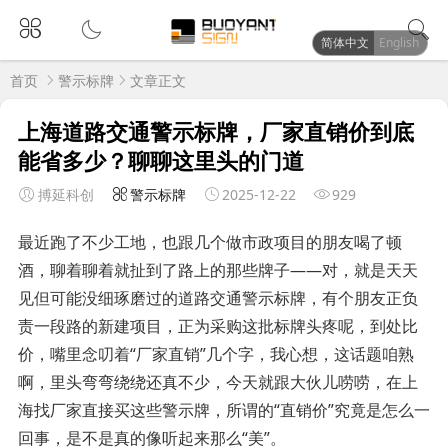
简体中文
English
首页
警示标牌
文章正文
上海道路交通警示标牌，厂家直销价到底
能省多少？聊聊这里头的门道
搏延科创
警示标牌
2025-12-22
929
最近跑了不少工地，也跟几个做市政项目的朋友喝了顿
酒，聊着聊着就扯到了路上的那些牌子——对，就是天天
见但可能没细琢磨过的道路交通警示标牌，有个朋友正负
责一段路的新建项目，正为采购这批标牌头疼呢，到处比
价，嘴里念叨着“厂家直销”几个字，我心想，这话题咱熟
啊，里头弯弯绕绕还真不少，今天就跟大伙儿唠唠，在上
海找厂家直接买这些警示牌，所谓的“直销价”究竟是怎么一
回事，是不是真的像听起来那么“美”。