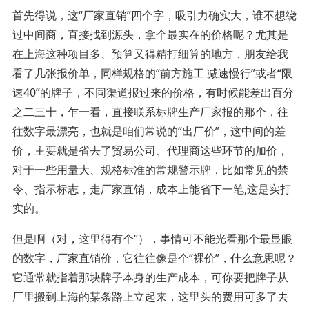
首先得说，这“厂家直销”四个字，吸引力确实大，谁不想绕
过中间商，直接找到源头，拿个最实在的价格呢？尤其是
在上海这种项目多、预算又得精打细算的地方，朋友给我
看了几张报价单，同样规格的“前方施工 减速慢行”或者“限
速40”的牌子，不同渠道报过来的价格，有时候能差出百分
之二三十，乍一看，直接联系标牌生产厂家报的那个，往
往数字最漂亮，也就是咱们常说的“出厂价”，这中间的差
价，主要就是省去了贸易公司、代理商这些环节的加价，
对于一些用量大、规格标准的常规警示牌，比如常见的禁
令、指示标志，走厂家直销，成本上能省下一笔,这是实打
实的。
但是啊（对，这里得有个“），事情可不能光看那个最显眼
的数字，厂家直销价，它往往像是个“裸价”，什么意思呢？
它通常就指着那块牌子本身的生产成本，可你要把牌子从
厂里搬到上海的某条路上立起来，这里头的费用可多了去