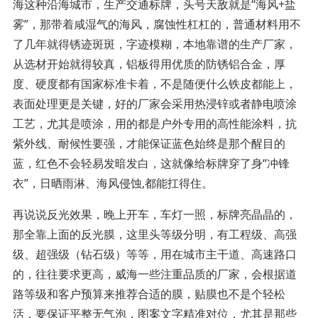
海这种沿海城市，生产交通标牌，头号天敌就是“海风+盐
雾”，那带着咸湿气的海风，腐蚀性杠杠的，普通材料用不
了几年就得锈迹斑斑，字迹模糊，本地靠谱的生产厂家，
从选材开始就得较真，铝板得用优质的防锈铝合金，厚
度、硬度都有国家标准卡着，不是随便什么铁皮都能上，
表面处理更是关键，好的厂家会采用热浸锌或者静电喷涂
工艺，尤其是喷涂，用的都是户外专用的高性能涂料，抗
紫外线、耐候性要强，才能保证蓝色始终是那个醒目的
蓝，红色不会轻易发暗发白，这就像给标牌穿了身“冲锋
衣”，日晒雨淋、海风侵蚀,都能扛得住。
再说说反光效果，晚上开车，车灯一照，标牌亮晶晶的，
那全靠上面的反光膜，这里头等级分明，有工程级、高强
级、超强级（钻石级）等等，用在城市主干道、高速路口
的，往往要求更高，威海一些注重品质的厂家，会根据道
路等级和客户预算来推荐合适的膜，贴膜也不是个轻松
活，要保证平整无气泡，图案文字精准对位，尤其是那些