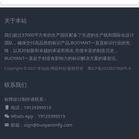
关于本站
我们超过37000平方米的生产园区配备了先进的生产线和国际化设计
团队，确保交付高品质的标识产品,BUOYANT一直是标识行业的先
锋，以其对创新和卓越的承诺而闻名,凭借丰富的制造历史，
BUOYANT一直处于创造有影响力的标识解决方案的最前沿。
Copyright © 2025 本站由
搏延科创
版权所有
蜀ICP备2023037968号-6
联系我们
标牌设计制作请联系：
电话：19129399519
Whats App：19129399519
邮箱：sign@buoyantmfg.com